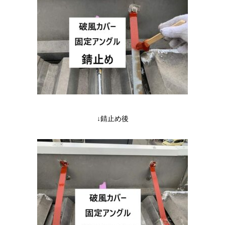
↓錆止め後