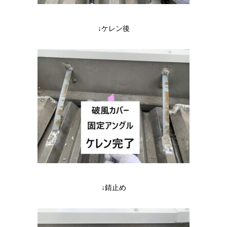
↓ケレン後
↓錆止め