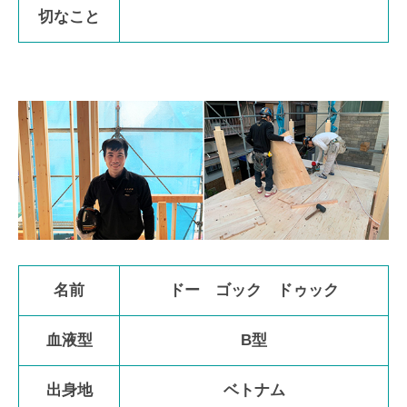
切なこと
名前
ドー ゴック ドゥック
血液型
B型
出身地
ベトナム